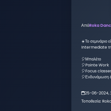
Από
Roka Danc
☀️Το σεμινάριο ε
Intermediate τ
🎈Μπαλέτο 

🎈Pointe Work 

🎈Focus classes
🎈Ενδυνάμωση &
25-06-2024, 
Τοποθεσία:
Roka