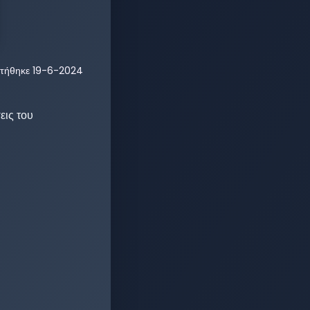
τήθηκε
19-6-2024
ις του 