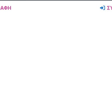
ΡΑΦΉ
Σ
Ακολουθήστε μας
Δρώμενα
Αγγελίες
Σεμινάρια
Ζήτηση Δασκάλων
Παραστάσεις
Πώληση Ειδών Χορού
Μαθήματα
Ενοικίαση Αιθουσών