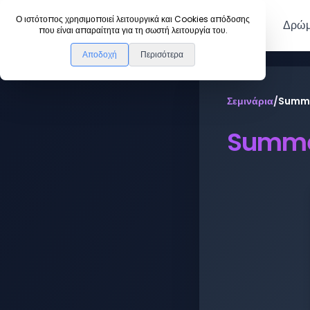
DanceLink
Ο ιστότοπος χρησιμοποιεί λειτουργικά και Cookies απόδοσης
Μέλη
Δρώμ
που είναι απαραίτητα για τη σωστή λειτουργία του.
Αποδοχή
Περισότερα
Σεμινάρια
/
Summe
Summer