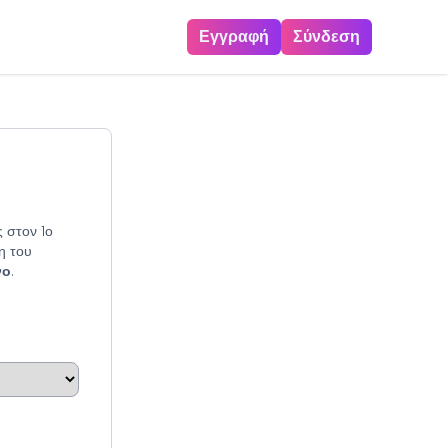
Εγγραφή
Σύνδεση
 στον 1ο
η του
νο
.