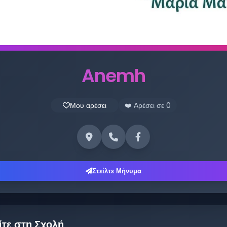
Anemh
Μου αρέσει
❤️ Αρέσει σε
0
Στείλτε Μήνυμα
ίτε στη Σχολή