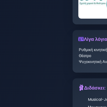
Λίγα λόγια
🩰
Διδάσκει:
Musical-J