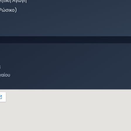
νητική Αγωγή
Ρώσικο)
8
γαίου