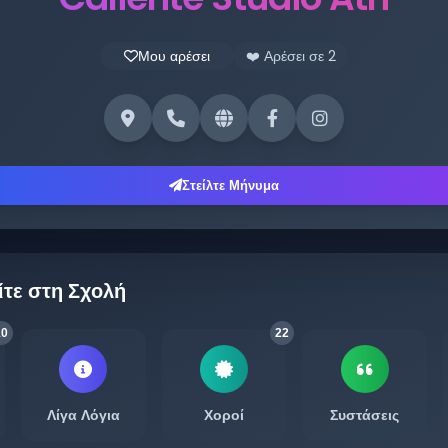
Μου αρέσει
❤️ Αρέσει σε
2
Στείλτε Μήνυμα
ίτε στη Σχολή
10
22
Λίγα Λόγια
Χοροί
Συστάσεις