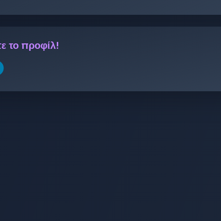
ε το προφίλ!