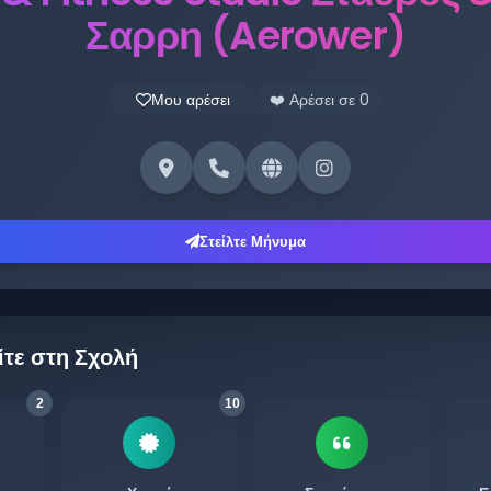
Σαρρη (aerower)
Μου αρέσει
❤️ Αρέσει σε
0
Στείλτε Μήνυμα
ίτε στη Σχολή
2
10