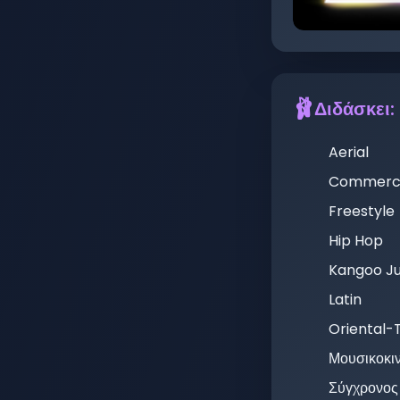
🩰
Διδάσκει:
Aerial
Commerci
Freestyle
Hip Hop
Kangoo J
Latin
Oriental-T
Μουσικοκι
Σύγχρονος