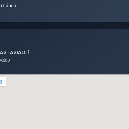
α Γάμου
ASTASIADI 1
γαίου