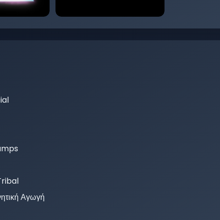
al
umps
ribal
νητική Αγωγή