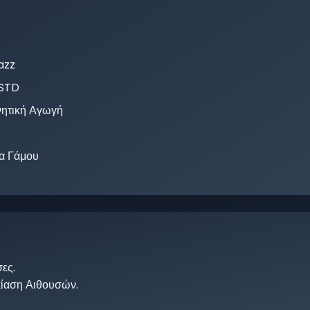
azz
ISTD
νητική Αγωγή
α Γάμου
σες
.
κίαση Αιθουσών.