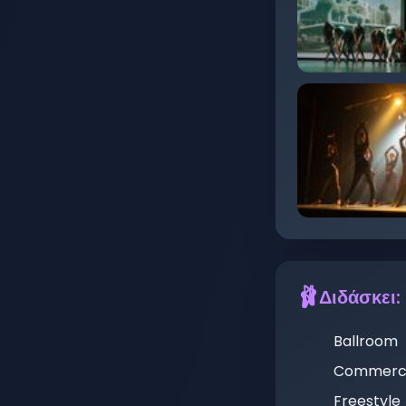
🩰
Διδάσκει:
Ballroom
Commerci
Freestyle