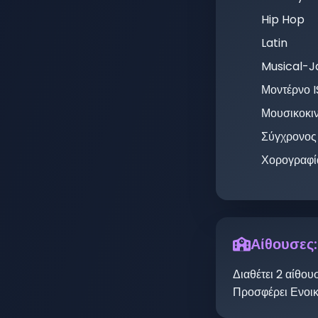
Hip Hop
Latin
Musical-J
Μοντέρνο 
Μουσικοκι
Σύγχρονος
Χορογραφί
Αίθουσες:
Διαθέτει
2
αίθου
Προσφέρει Ενοι