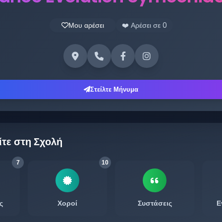
Μου αρέσει
❤️ Αρέσει σε
0
Στείλτε Μήνυμα
ίτε στη Σχολή
7
10
ς
Χοροί
Συστάσεις
Ε