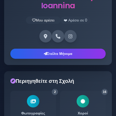
Ioannina
Μου αρέσει
❤️ Αρέσει σε
0
Στείλτε Μήνυμα
Περιηγηθείτε στη Σχολή
2
16
Φωτογραφίες
Χοροί