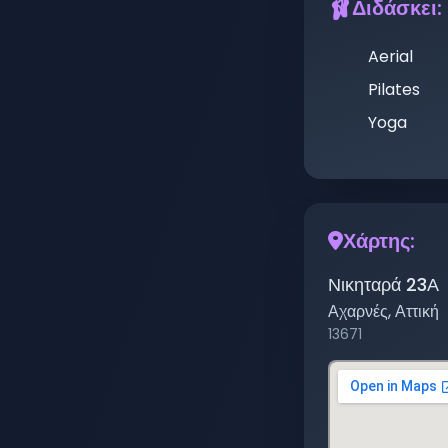
🩰
Διδάσκει:
Aerial
Pilates
Yoga
Χάρτης:
Νικηταρά 23Α
Αχαρνές
,
Αττική
13671