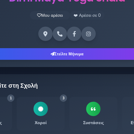
Μου αρέσει
❤️ Αρέσει σε
0
Στείλτε Μήνυμα
ίτε στη Σχολή
1
3
ς
Χοροί
Συστάσεις
Ε