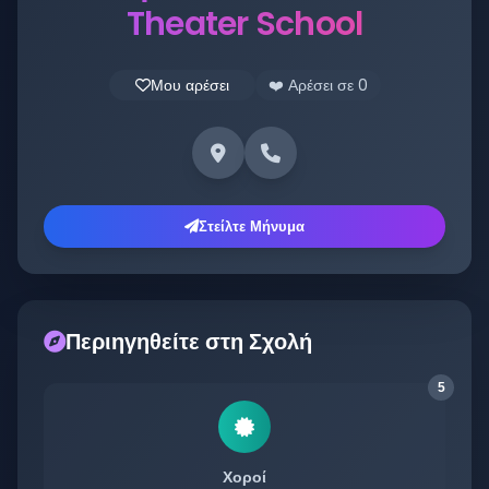
Theater School
Μου αρέσει
❤️ Αρέσει σε
0
Στείλτε Μήνυμα
Περιηγηθείτε στη Σχολή
5
Χοροί