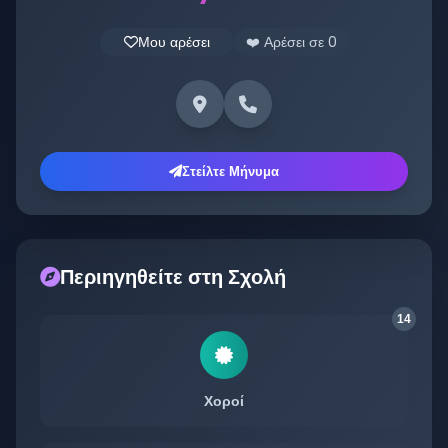
Μου αρέσει
❤️ Αρέσει σε
0
Στείλτε Μήνυμα
Περιηγηθείτε στη Σχολή
14
Χοροί