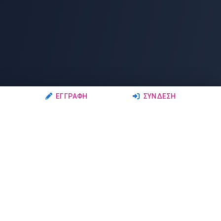
ΕΓΓΡΑΦΉ
ΣΎΝΔΕΣΗ
Ακολουθήστε μας
Μέλη
Δρώμενα
Σχολές Χορού
Σεμινάρια