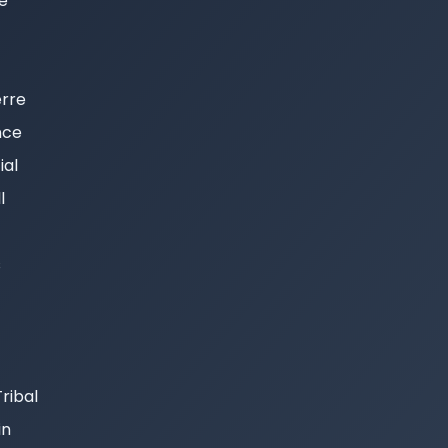
e
erre
nce
al
l
s
ribal
in