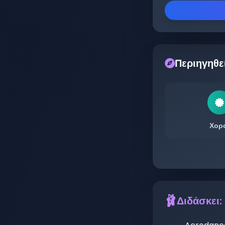
Περιηγηθε
Χορ
🩰
Διδάσκει: