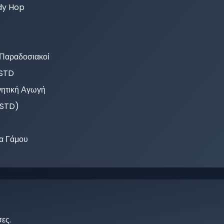
dy Hop
-Παραδοσιακοί
ISTD
νητική Αγωγή
ISTD)
α Γάμου
σες
.