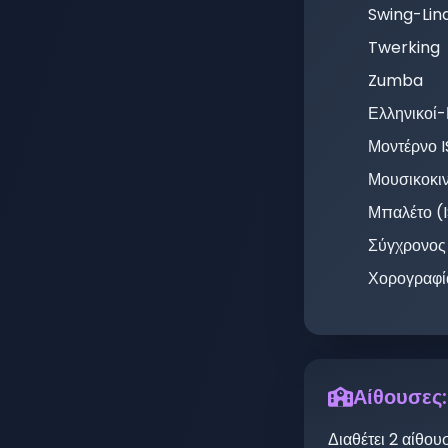
Swing-Lin
Twerking
Zumba
Ελληνικοί
Μοντέρνο 
Μουσικοκι
Μπαλέτο (
Σύγχρονος
Χορογραφί
Αίθουσες:
Διαθέτει
2
αίθου