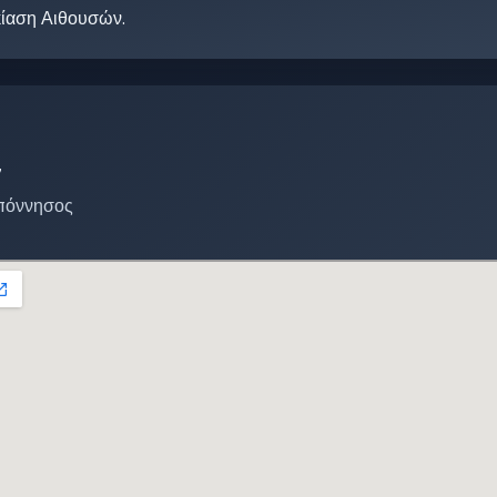
κίαση Αιθουσών.
7
πόννησος