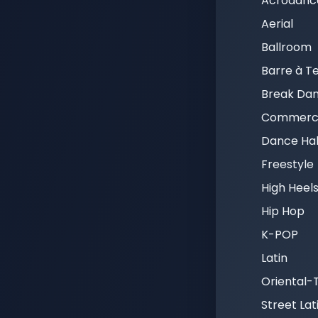
Acrodanc
Aerial
Ballroom
Barre à T
Break Da
Commerci
Dance Hal
Freestyle
High Heel
Hip Hop
K-POP
Latin
Oriental-T
Street Lat