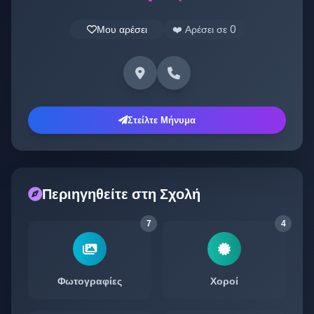
Μου αρέσει
❤️ Αρέσει σε
0
Στείλτε Μήνυμα
Περιηγηθείτε στη Σχολή
7
4
Φωτογραφίες
Χοροί