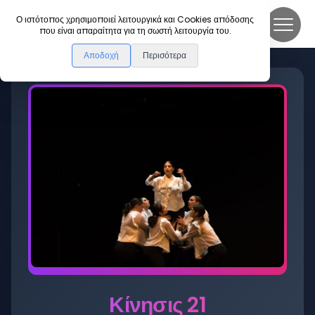
DanceLink
Ο ιστότοπος χρησιμοποιεί λειτουργικά και Cookies απόδοσης
που είναι απαραίτητα για τη σωστή λειτουργία του.
Αποδοχή
Περισότερα
Κίνησις 21