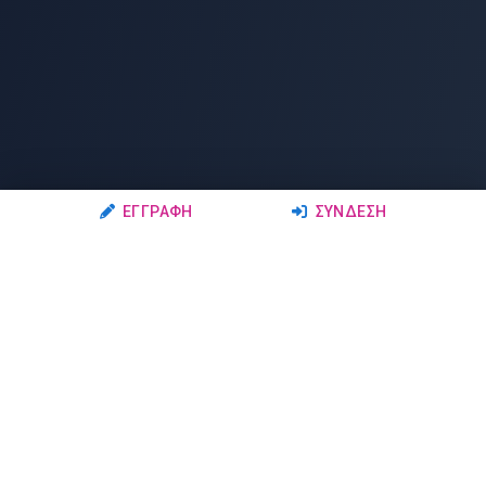
ΕΓΓΡΑΦΉ
ΣΎΝΔΕΣΗ
Ακολουθήστε μας
Μέλη
Δρώμενα
Σχολές Χορού
Σεμινάρια