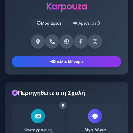
Karpouza
Μου αρέσει
❤️ Αρέσει σε
0
Στείλτε Μήνυμα
Περιηγηθείτε στη Σχολή
8
Φωτογραφίες
Λίγα Λόγια