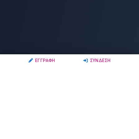
ΕΓΓΡΑΦΉ
ΣΎΝΔΕΣΗ
Ακολουθήστε μας
Μέλη
Δρώμενα
Σχολές Χορού
Σεμινάρια