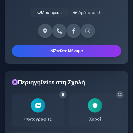
Μου αρέσει
❤️ Αρέσει σε
0
Στείλτε Μήνυμα
Περιηγηθείτε στη Σχολή
5
11
Φωτογραφίες
Χοροί