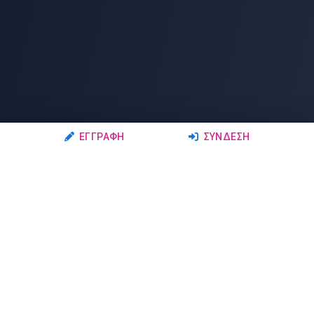
ΕΓΓΡΑΦΉ
ΣΎΝΔΕΣΗ
Ακολουθήστε μας
Μέλη
Δρώμενα
Σχολές Χορού
Σεμινάρια