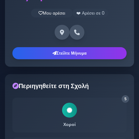
Μου αρέσει
❤️ Αρέσει σε
0
Στείλτε Μήνυμα
Περιηγηθείτε στη Σχολή
5
Χοροί