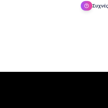
Συχνές
Πώς επιλέγω την 
1
Για να επιλέξετε την
χορού που προσφέρον
Χρησιμοποιήστε τα φί
Τι είδη χορού διδ
2
Οι σχολές χορού στη
latin
(salsa, bachat
πολλά άλλα. Κάθε σχο