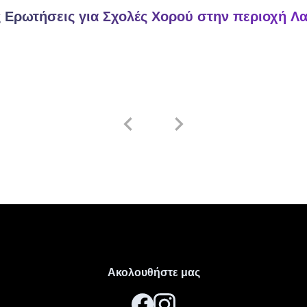
 Ερωτήσεις για Σχολές Χορού στην περιοχή
Λα
κατάλληλη σχολή χορού στην περιοχή
Λαυρεωτική
;
 κατάλληλη σχολή χορού στην περιοχή
Λαυρεωτική
, λάβετε υπόψ
ται, την εμπειρία των δασκάλων, το επίπεδο των μαθημάτων κα
λτρα μας για να βρείτε σχολές που ταιριάζουν στις ανάγκες σας
άσκονται στις σχολές χορού στην περιοχή
Λαυρεωτική
ν περιοχή
Λαυρεωτική
προσφέρουν ποικίλα είδη όπως
μπαλέτ
a, cha cha),
oriental
,
hip hop
,
commercial
,
jazz
,
tango
, π
Ακολουθήστε μας
λή εξειδικεύεται σε διαφορετικά στυλ.