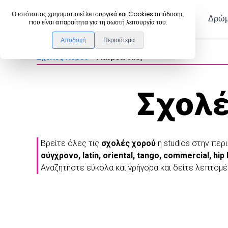
DanceLink
Ο ιστότοπος χρησιμοποιεί λειτουργικά και Cookies απόδοσης
Μέλη
Δρώμ
που είναι απαραίτητα για τη σωστή λειτουργία του.
Αποδοχή
Περισότερα
Σχολές Χορού
>
Λαυρεωτική
Σχολέ
Βρείτε όλες τις
σχολές χορού
ή studios στην περ
σύγχρονο, latin, oriental, tango, commercial, hip
Αναζητήστε εύκολα και γρήγορα και δείτε λεπτομέ