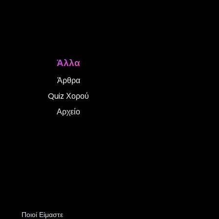
τα
για όσους θέλουν
Άλλα
οιμασία για εξετάσεις ή
 τους.
Άρθρα
Quiz Χορού
Αρχείο
 για
παιδιά όλων των
 και παραδοσιακούς
Ποιοί Είμαστε