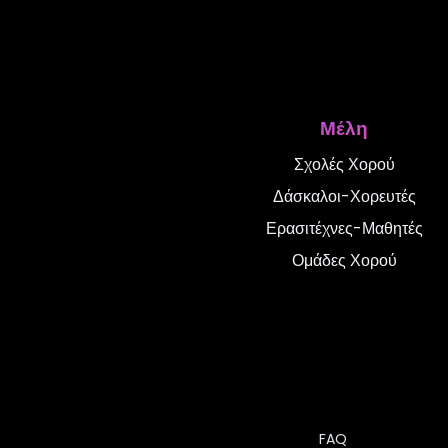
Προσφέρονται ιδι
3
Ναι, πολλές σχολές 
Μέλη
εξατομικευμένη διδασκ
Σχολές Χορού
γάμους, και για προχ
Δάσκαλοι-Χορευτές
Ερασιτέχνες-Μαθητές
Ομάδες Χορού
Υπάρχουν μαθήματ
4
Οι περισσότερες σχο
ηλικιών
. Τα παιδικά
χορούς, προσαρμοσμέ
FAQ