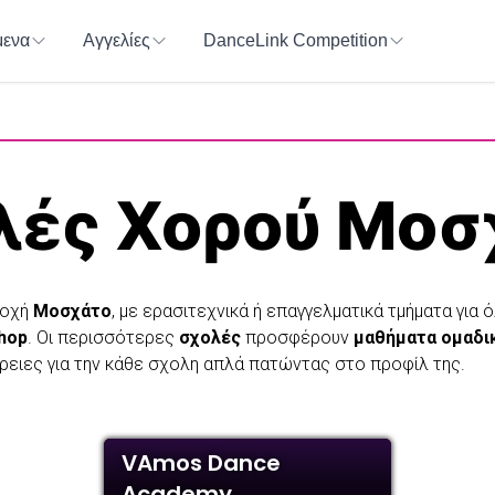
ενα
Αγγελίες
DanceLink Competition
λές Χορού
Μοσ
ιοχή
Μοσχάτο
, με ερασιτεχνικά ή επαγγελματικά τμήματα για
 hop
. Οι περισσότερες
σχολές
προσφέρουν
μαθήματα ομαδι
ρειες για την κάθε σχολη απλά πατώντας στο προφίλ της.
VAmos Dance
Academy