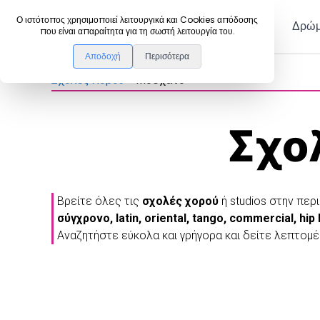
DanceLink
Ο ιστότοπος χρησιμοποιεί λειτουργικά και Cookies απόδοσης
Μέλη
Δρώμ
που είναι απαραίτητα για τη σωστή λειτουργία του.
Αποδοχή
Περισότερα
Σχολές Χορού
>
Μοσχάτο
Σχο
Βρείτε όλες τις
σχολές χορού
ή studios στην περ
σύγχρονο, latin, oriental, tango, commercial, hip
Αναζητήστε εύκολα και γρήγορα και δείτε λεπτομέ