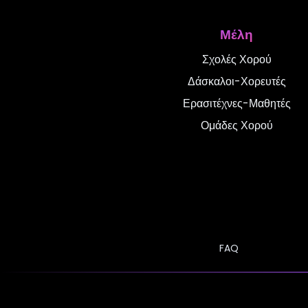
Ναι, πολλές σχολές 
Μέλη
εξατομικευμένη διδασκ
Σχολές Χορού
γάμους, και για προχ
Δάσκαλοι-Χορευτές
Ερασιτέχνες-Μαθητές
Ομάδες Χορού
Υπάρχουν μαθήματ
4
Οι περισσότερες σχο
ηλικιών
. Τα παιδικά
χορούς, προσαρμοσμέ
FAQ