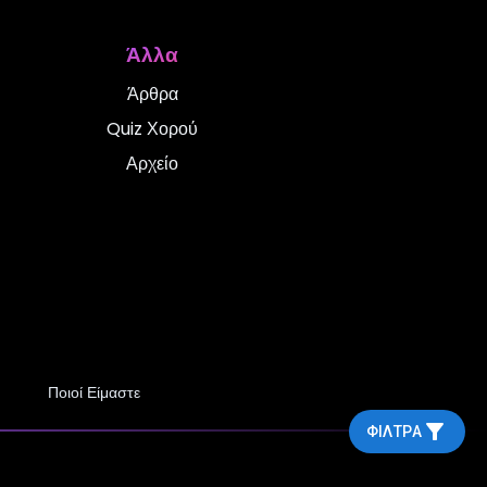
ια όσους θέλουν
Άλλα
οιμασία για εξετάσεις ή
 τους.
Άρθρα
Quiz Χορού
Αρχείο
ια
παιδιά όλων των
 και παραδοσιακούς
Ποιοί Είμαστε
ΦΊΛΤΡΑ