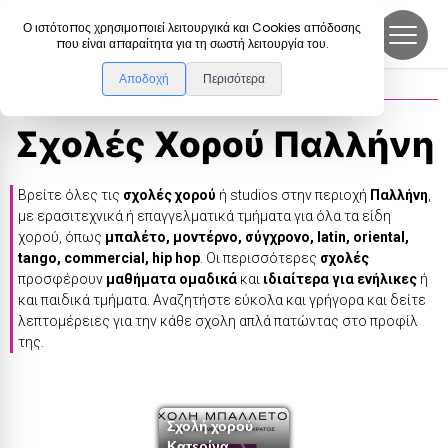
DanceLink
Ο ιστότοπος χρησιμοποιεί λειτουργικά και Cookies απόδοσης
που είναι απαραίτητα για τη σωστή λειτουργία του.
Αποδοχή
Περισότερα
Σχολές Χορού
>
Παλλήνη
Σχολές Χορού
Παλλήνη
Βρείτε όλες τις
σχολές χορού
ή studios στην περιοχή
Παλλήνη
,
με ερασιτεχνικά ή επαγγελματικά τμήματα για όλα τα είδη
χορού, όπως
μπαλέτο, μοντέρνο, σύγχρονο, latin, oriental,
tango, commercial, hip hop
. Οι περισσότερες
σχολές
προσφέρουν
μαθήματα ομαδικά
και
ιδιαίτερα για ενήλικες
ή
και παιδικά τμήματα. Αναζητήστε εύκολα και γρήγορα και δείτε
λεπτομέρειες για την κάθε σχολη απλά πατώντας στο προφίλ
της.
Σχολή χορού
Κατερίνα