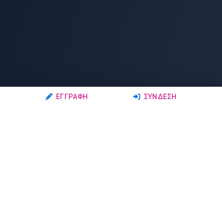
ΕΓΓΡΑΦΉ
ΣΎΝΔΕΣΗ
Ακολουθήστε μας
Μέλη
Δρώμενα
Σχολές Χορού
Σεμινάρια