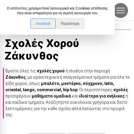
DanceLink
Ο ιστότοπος χρησιμοποιεί λειτουργικά και Cookies απόδοσης
που είναι απαραίτητα για τη σωστή λειτουργία του.
Αποδοχή
Περισότερα
Σχολές Χορού
>
Ζάκυνθος
Σχολές Χορού
Ζάκυνθος
Βρείτε όλες τις
σχολές χορού
ή studios στην περιοχή
Ζάκυνθος
, με ερασιτεχνικά ή επαγγελματικά τμήματα για όλα τα
είδη χορού, όπως
μπαλέτο, μοντέρνο, σύγχρονο, latin,
oriental, tango, commercial, hip hop
. Οι περισσότερες
σχολές
προσφέρουν
μαθήματα ομαδικά
και
ιδιαίτερα για ενήλικες
ή
και παιδικά τμήματα. Αναζητήστε εύκολα και γρήγορα και δείτε
λεπτομέρειες για την κάθε σχολη απλά πατώντας στο προφίλ
της.