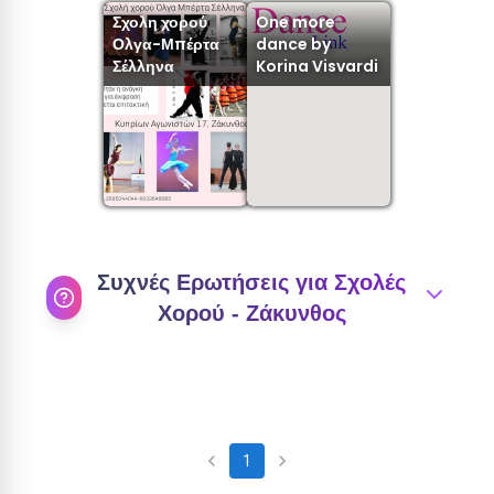
Σχολη χορού
One more
Ολγα-Μπέρτα
dance by
Σέλληνα
Korina Visvardi
Συχνές Ερωτήσεις για Σχολές
Χορού -
Ζάκυνθος
Πόσες σχολές χορού υπάρχουν στα
1
Ζάκυνθος
;
1
Στην περιοχή
Ζάκυνθος
θα βρείτε
2
σχολές