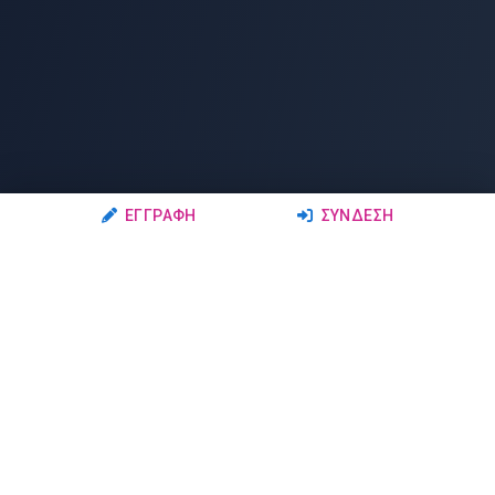
ΕΓΓΡΑΦΉ
ΣΎΝΔΕΣΗ
Ακολουθήστε μας
Μέλη
Δρώμενα
Σχολές Χορού
Σεμινάρια