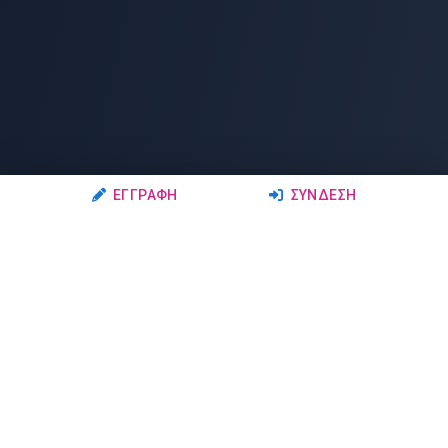
ΕΓΓΡΑΦΉ
ΣΎΝΔΕΣΗ
Ακολουθήστε μας
Μέλη
Δρώμενα
Σχολές Χορού
Σεμινάρια