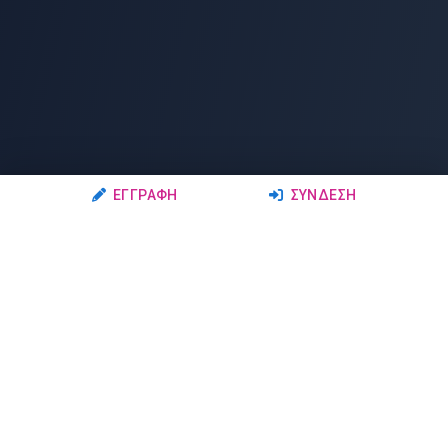
ΕΓΓΡΑΦΉ
ΣΎΝΔΕΣΗ
Ακολουθήστε μας
Μέλη
Δρώμενα
Σχολές Χορού
Σεμινάρια