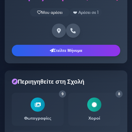
Μου αρέσει
❤️ Αρέσει σε
1
Στείλτε Μήνυμα
Περιηγηθείτε στη Σχολή
9
8
Φωτογραφίες
Χοροί