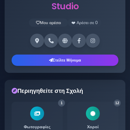
Studio
Μου αρέσει
❤️ Αρέσει σε
0
Στείλτε Μήνυμα
Περιηγηθείτε στη Σχολή
1
12
Φωτογραφίες
Χοροί