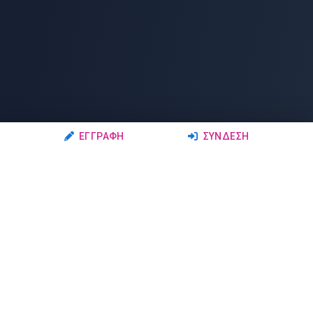
ΕΓΓΡΑΦΉ
ΣΎΝΔΕΣΗ
Ακολουθήστε μας
Μέλη
Δρώμενα
Σχολές Χορού
Σεμινάρια