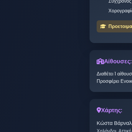
Σύγχρονος
Χορογραφί
Προετοιμα
Αίθουσες:
Διαθέτει
1
αίθου
Προσφέρει Ενοι
Χάρτης:
Κώστα Βάρναλ
Χαλάνδρι
,
Αττική