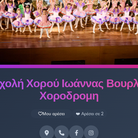
χολή Χορού Ιωάννας Βουρ
Χοροδρομη
Μου αρέσει
❤️ Αρέσει σε
2