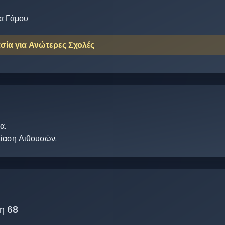
α Γάμου
σία για Ανώτερες Σχολές
σα
.
κίαση Αιθουσών.
η 68