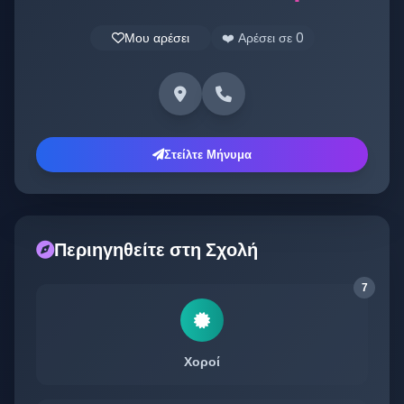
Μου αρέσει
❤️ Αρέσει σε
0
Στείλτε Μήνυμα
Περιηγηθείτε στη Σχολή
7
Χοροί