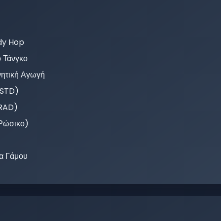
dy Hop
ο Τάνγκο
νητική Αγωγή
ISTD)
(RAD)
Ρώσικο)
α Γάμου