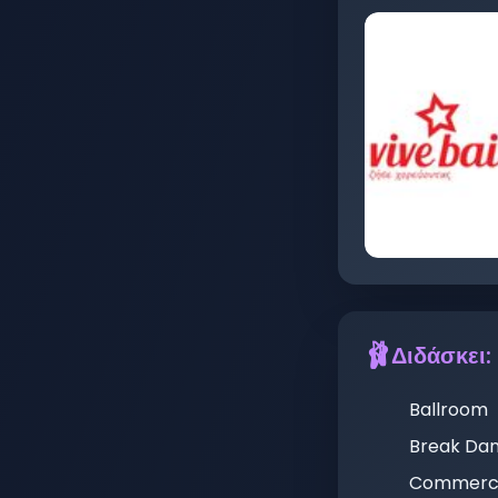
🩰
Διδάσκει:
Ballroom
Break Da
Commerci