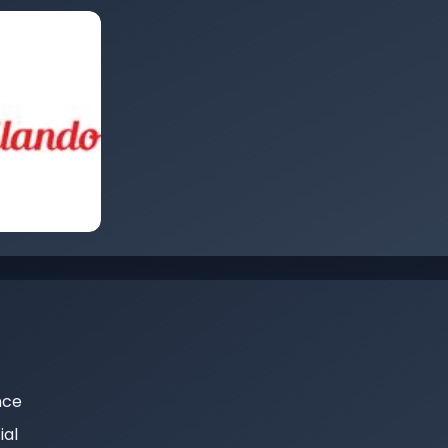
nce
al