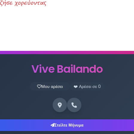
Vive Bailando
Μου αρέσει
❤️ Αρέσει σε
0
Στείλτε Μήνυμα