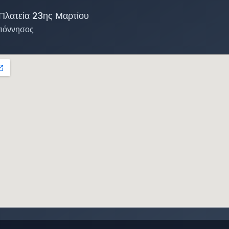
Πλατεία 23ης Μαρτίου
πόννησος