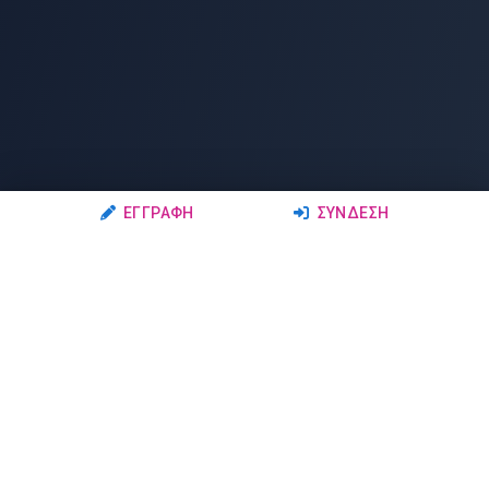
ΕΓΓΡΑΦΉ
ΣΎΝΔΕΣΗ
Ακολουθήστε μας
Μέλη
Δρώμενα
Σχολές Χορού
Σεμινάρια