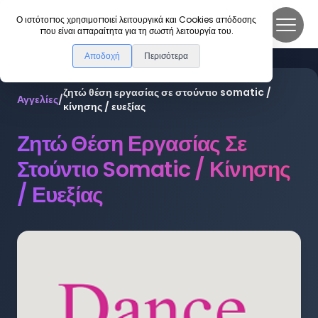
DanceLink
Ο ιστότοπος χρησιμοποιεί λειτουργικά και Cookies απόδοσης
που είναι απαραίτητα για τη σωστή λειτουργία του.
Αποδοχή
Περισότερα
ζητώ θέση εργασίας σε στούντιο somatic /
Αγγελίες
/
κίνησης / ευεξίας
Ζητώ Θέση Εργασίας Σε
Στούντιο Somatic / Κίνησης
/ Ευεξίας