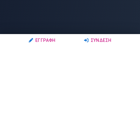
ΕΓΓΡΑΦΉ
ΣΎΝΔΕΣΗ
Ακολουθήστε μας
Μέλη
Δρώμενα
Σχολές Χορού
Σεμινάρια
Δάσκαλοι-Χορευτές
Παραστάσεις
Ερασιτέχνες-Μαθητές
Μαθήματα