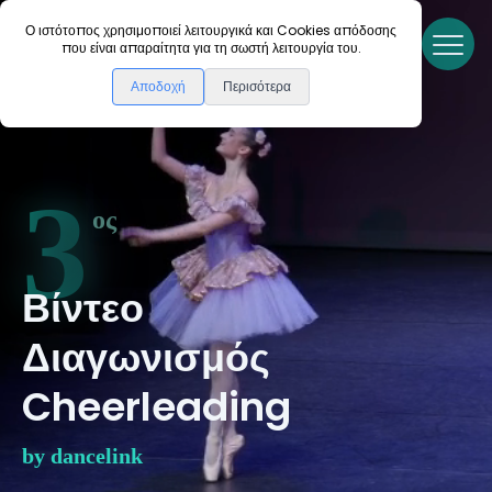
Ο ιστότοπος χρησιμοποιεί λειτουργικά και Cookies απόδοσης
Αρχική
που είναι απαραίτητα για τη σωστή λειτουργία του.
Αποδοχή
Περισότερα
3
ος
Βίντεο
Διαγωνισμός
Cheerleading
by dancelink