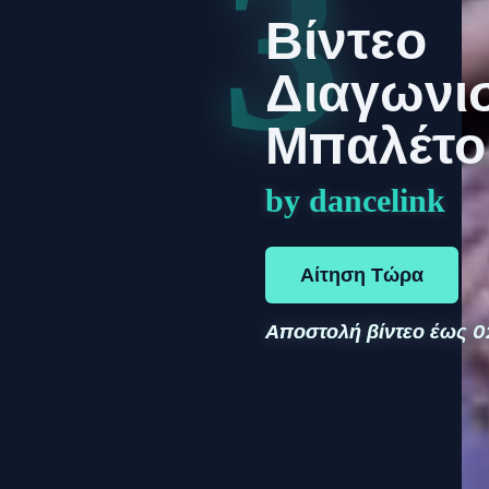
3
Βίντεο
Διαγωνι
Μπαλέτο
by dancelink
Αίτηση Τώρα
Αποστολή βίντεο έως
0