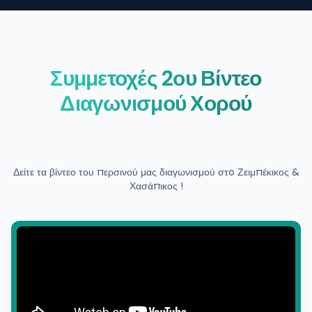
Συμμετοχές 2ου Βίντεο
Διαγωνισμού Χορού
Δείτε τα βίντεο του περσινού μας διαγωνισμού στo
Ζειμπέκικος &
Χασάπικος
!