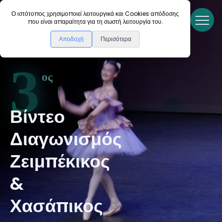
Ο ιστότοπος χρησιμοποιεί λειτουργικά και Cookies απόδοσης
Αρχική
που είναι απαραίτητα για τη σωστή λειτουργία του.
Αποδοχή
Περισότερα
3
ος
Βίντεο
Διαγωνισμός
Ζειμπέκικος
&
Χασάπικος