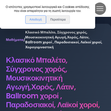
DanceLink
Ο ιστότοπος χρησιμοποιεί λειτουργικά και Cookies απόδοσης
που είναι απαραίτητα για τη σωστή λειτουργία του.
Αποδοχή
Περισότερα
Κλασικό Μπαλέτο, Σύγχρονος χορός,
Μουσικοκινητική Αγωγή,Χορός, Λάτιν,
Μαθήματα
/
Ballroom χοροί , Παραδοσιακοί, Λαϊκοί χοροί,
Χορογυμναστική
Κλασικό Μπαλέτο,
Σύγχρονος χορός,
Μουσικοκινητική
Αγωγή,Χορός, Λάτιν,
Ballroom χοροί ,
Παραδοσιακοί, Λαϊκοί χοροί,