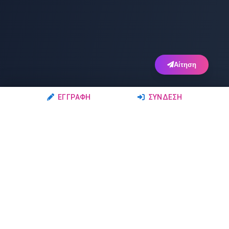
Αίτηση
ΕΓΓΡΑΦΉ
ΣΎΝΔΕΣΗ
Ακολουθήστε μας
Μέλη
Δρώμενα
Σχολές Χορού
Σεμινάρια