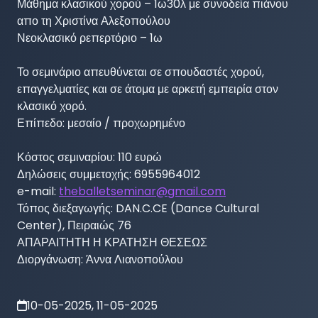
Μάθημα κλασικού χορού – 1ω30λ με συνοδεία πιάνου 
απο τη Χριστίνα Αλεξοπούλου

Νεοκλασικό ρεπερτόριο – 1ω

Το σεμινάριο απευθύνεται σε σπουδαστές χορού, 
επαγγελματίες και σε άτομα με αρκετή εμπειρία στον 
κλασικό χορό.

Επίπεδο: μεσαίο / προχωρημένο

Κόστος σεμιναρίου: 110 ευρώ

Δηλώσεις συμμετοχής: 6955964012

e-mail: 
theballetseminar@gmail.com
Τόπος διεξαγωγής: DAN.C.CE (Dance Cultural 
Center), Πειραιώς 76

ΑΠΑΡΑΙΤΗΤΗ Η ΚΡΑΤΗΣΗ ΘΕΣΕΩΣ

Διοργάνωση: Άννα Λιανοπούλου
10-05-2025, 11-05-2025