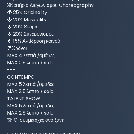
🎖Κριτήρια Διαγωνισμου Choreography

🌟 25% Originality

🌟 20% Musicality

🌟 20% Θέαμα

🌟 20% Συγχρονισμός

🌟 15% Αντίδραση κοινού

⏰Χρόνοι

MAX 4 λεπτά /ομάδες

ΜΑΧ 2.5 λεπτά / solo

---

CONTEMPO

MAX 5 λεπτά /ομάδες

ΜΑΧ 2.5 λεπτά / solo

TALENT SHOW

MAX 5 λεπτά /ομάδες

ΜΑΧ 2.5 λεπτά / solo

🏆 Οι συμμετοχές ανοίξανε

---------------------
