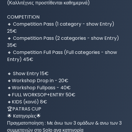
(Καλλιτέχνες προστίθενται καθημερινά)

COMPETITION

🔸 Competition Pass (1 category - show Entry) 
25€

🔸 Competition Pass (2 categories - show Entry) 
35€

🔸 Competition Full Pass (Full categories - show 
Entry) 45€

🔸 Show Entry 15€

🔸Workshop Drop in - 20€

🔸Workshop Fullpass - 40€

🔸FULL WORKSOP+ENTRY 50€

🔸KIDS (κοινό) 8€

🏆PATRAS CUP

🌟 Kατηγορίες🌟

Πραγματοποίηση : Mε άνω των 3 ομάδων & ανω των 3

συμμετοχών στο Solo ανα κατηγορία
