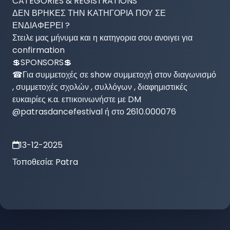
CATEGORIES & REGISTRATIONS

ΔΕΝ ΒΡΗΚΕΣ ΤΗΝ ΚΑΤΗΓΟΡΙΑ ΠΟΥ ΣΕ 
ΕΝΔΙΑΦΕΡΕΙ ?

Στειλε μας μήνυμα και η κατηγορια σου ανοιγει για 
confirmation

💲SPONSORS💲

☎Για συμμετοχές σε show συμμετοχή στον διαγωνισμό 
, συμμετοχές σχολών , συλλόγων , διαφημιστικές 
ευκαιρίες κ.α. επικοινωνήστε με DM 
@patrasdancefestival ή στο 2610.000076
13-12-2025
Τοποθεσία:
Patra