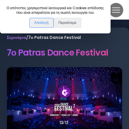
DanceLink
Ο ιστότοπος χρησιμοποιεί λειτουργικά και Cookies απόδοσης
που είναι απαραίτητα για τη σωστή λειτουργία του.
Αποδοχή
Περισότερα
Σεμινάρια
/
7ο Patras Dance Festival
7ο Patras Dance Festival