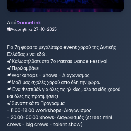
Από
DanceLink
Αναρτήθηκε
27-10-2025
Για 7η φορα το μεγαλύτερο event χορού της Δυτικής 
Ελλάδας ειναι εδώ .

🌠Καλωσήλθατε στο 7ο Patras Dance Festival

🌠Περιλαμβάνει :

🌟Workshops - Shows - Διαγωνισμός

🌟Μαζί μας σχολές χορού απο όλη την χώρα.

🌟Ένα Φεστιβάλ για όλες τις ηλικίες , όλα τα είδη χορού 
και όλες τις προτιμήσεις!

🌠Συνοπτικά το Πρόγραμμα

- 11.00-18.00 Workshops-Διαγωνισμος

- 20.00-00.00 Shows-Διαγωνισμός (street mini 
crews - big crews - talent show)
