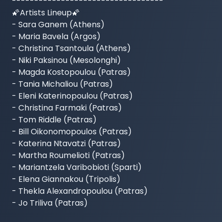
----------------------------------

🌠Artists Lineup🌠

- Sara Ganem (Athens)

- Maria Bavela (Argos)

- Christina Tsantoula (Αthens)

- Niki Paksinou (Mesolonghi)

- Magda Kostopoulou (Patras)

- Tania Michaliou (Patras)

- Eleni Katerinopoulou (Patras)

- Christina Farmaki (Patras)

- Tom Riddle (Patras)

- Bill Oikonomopoulos (Patras)

- Katerina Ntavatzi (Patras)

- Martha Roumelioti (Patras)

- Mariantzela Varibobioti (Sparti)

- Elena Giannakou (Τripolis)

- Thekla Alexandropoulou (Patras)

- Jo Triliva (Patras)
