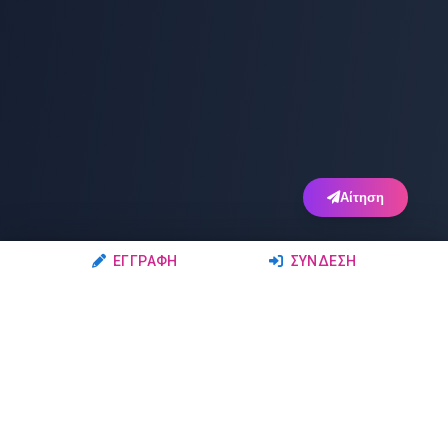
Αίτηση
ΕΓΓΡΑΦΉ
ΣΎΝΔΕΣΗ
Ακολουθήστε μας