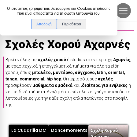
DanceLink
Ο ιστότοπος χρησιμοποιεί λειτουργικά και Cookies απόδοσης
που είναι απαραίτητα για τη σωστή λειτουργία του.
Αποδοχή
Περισότερα
Σχολές Χορού
>
Αχαρνές
Σχολές Χορού
Αχαρνές
Βρείτε όλες τις
σχολές χορού
ή studios στην περιοχή
Αχαρνές
,
με ερασιτεχνικά ή επαγγελματικά τμήματα για όλα τα είδη
χορού, όπως
μπαλέτο, μοντέρνο, σύγχρονο, latin, oriental,
tango, commercial, hip hop
. Οι περισσότερες
σχολές
προσφέρουν
μαθήματα ομαδικά
και
ιδιαίτερα για ενήλικες
ή
και παιδικά τμήματα. Αναζητήστε εύκολα και γρήγορα και δείτε
λεπτομέρειες για την κάθε σχολη απλά πατώντας στο προφίλ
της.
La Cuadrilla DC
Dancemoments
Σχολή Χορού
Χριστίνα