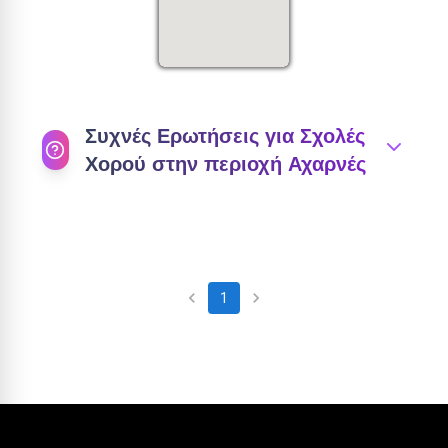
Συχνές Ερωτήσεις για Σχολές
Χορού στην περιοχή
Αχαρνές
Πώς επιλέγω την κατάλληλη σχολή
1
χορού στην περιοχή
Αχαρνές
;
1
Για να επιλέξετε την κατάλληλη σχολή χορού
στην περιοχή
Αχαρνές
, λάβετε υπόψη την
τοποθεσία, τα είδη χορού που
προσφέρονται, την εμπειρία των δασκάλων,
το επίπεδο των μαθημάτων και τις