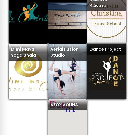
Κώνστα
Dimi Maya
Aerial Fusion
Dance Project
Yoga Shala
Studio
ΑΣΟΧ ΑΘΗΝΑ