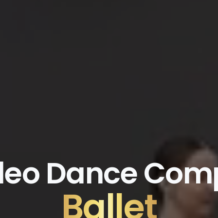
deo Dance Comp
Ballet