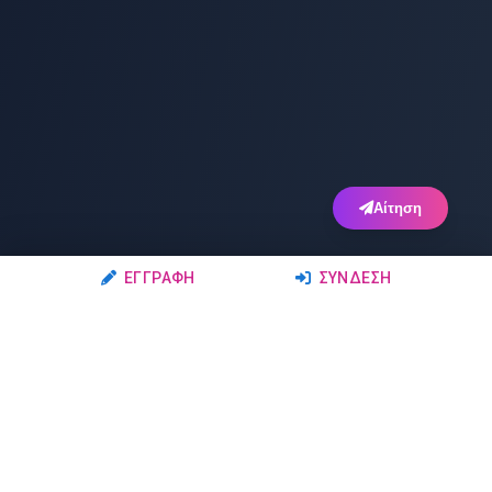
Αίτηση
ΕΓΓΡΑΦΉ
ΣΎΝΔΕΣΗ
Ακολουθήστε μας