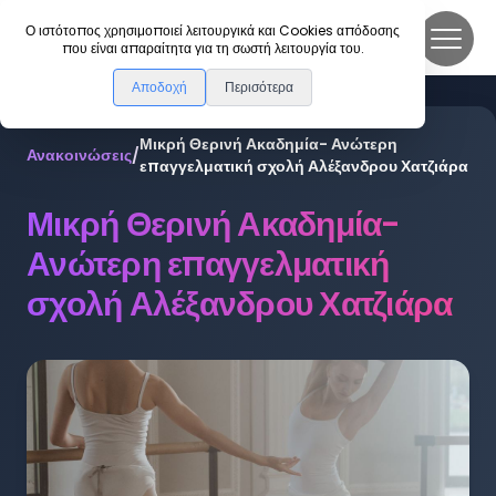
DanceLink
Ο ιστότοπος χρησιμοποιεί λειτουργικά και Cookies απόδοσης
που είναι απαραίτητα για τη σωστή λειτουργία του.
Αποδοχή
Περισότερα
Μικρή Θερινή Ακαδημία- Ανώτερη
Ανακοινώσεις
/
επαγγελματική σχολή Αλέξανδρου Χατζιάρα
Μικρή Θερινή Ακαδημία-
Ανώτερη επαγγελματική
σχολή Αλέξανδρου Χατζιάρα