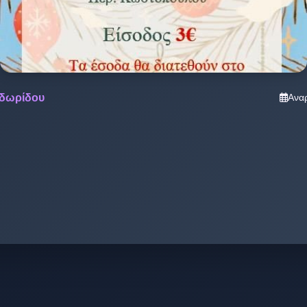
οδωρίδου
Ανα