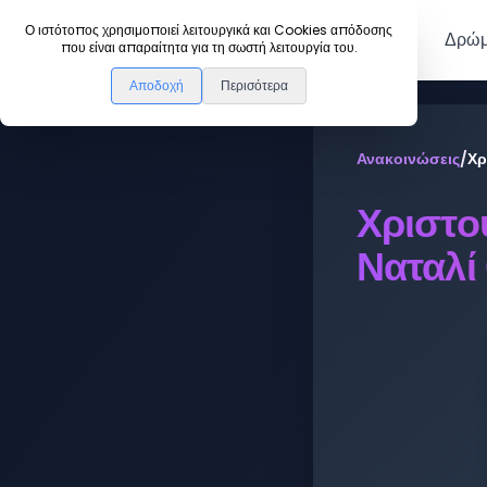
DanceLink
Ο ιστότοπος χρησιμοποιεί λειτουργικά και Cookies απόδοσης
Μέλη
Δρώμ
που είναι απαραίτητα για τη σωστή λειτουργία του.
Αποδοχή
Περισότερα
Ανακοινώσεις
/
Χρ
Χριστο
Ναταλί