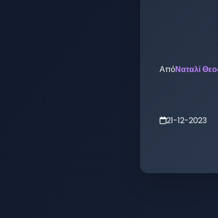
Από
Ναταλί Θε
21-12-2023