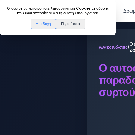
DanceLink
Ο ιστότοπος χρησιμοποιεί λειτουργικά και Cookies απόδοσης
Μέλη
Δρώμ
που είναι απαραίτητα για τη σωστή λειτουργία του.
Αποδοχή
Περισότερα
Ο 
Ανακοινώσεις
/
Ζα
Ο αυτο
παραδο
συρτού