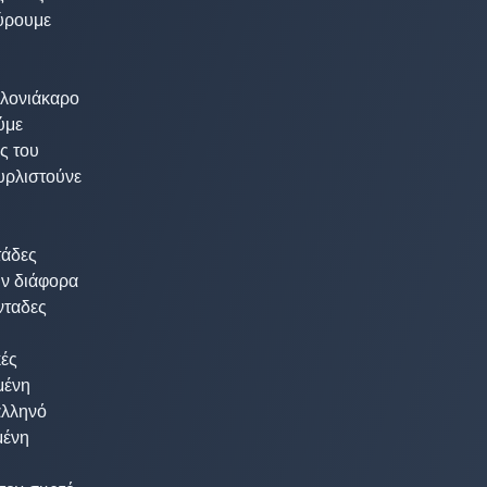
ύρουμε 



λονιάκαρο

με 

 του

υρλιστούνε 



άδες 

 διάφορα 

ταδες  

ς  

ένη 

λληνό

ένη 
