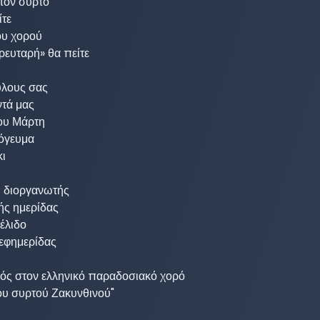
τον συρτό 

τε 

ου χορού 

ευταρή» θα πείτε

λους σας 

τά μας 

ου Μάρτη

γευμα 

 

ι διοργανωτής 

ς ημερίδας

λιδο

εφημερίδας

ός στον ελληνικό παραδοσιακό χορό 

υ συρτού Ζακυνθινού" 
