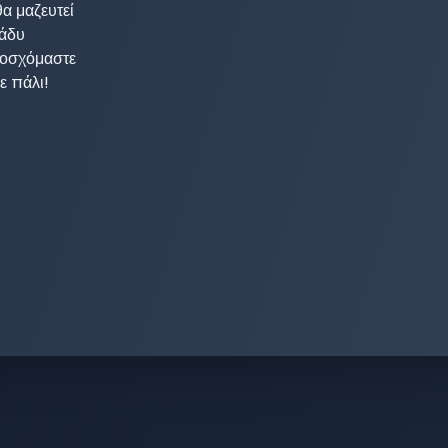
 μαζευτεί

άδυ 

οσχόμαστε 

 πάλι!
