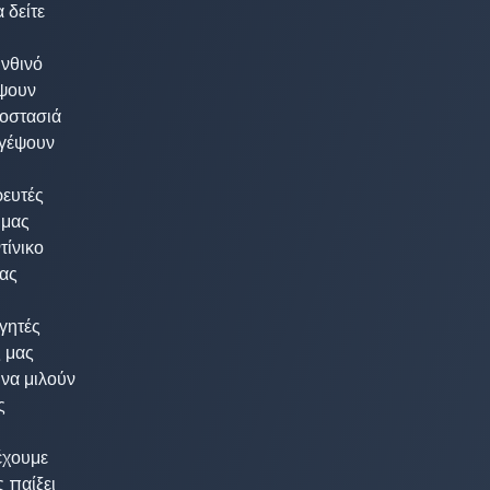
δείτε 

θινό 

ψουν 

οστασιά 

γέψουν 

ευτές 

μας 

ίνικο 

ας

ητές 

 μας 

να μιλούν 

 

χουμε 

 παίξει
