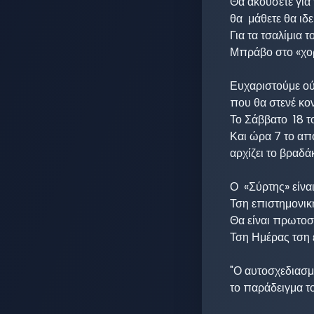
Θα ακούσετε για 
θα  μάθετε θα ιδεί
Για τα τσαλίμια τ
Μπράβο στο «χορ
Ευχαριστούμε ού
που θα στενέ κον
Το Σάββατο  18 τ
Και ώρα 7 το από
αρχίζει το βραδάκι
Ο  «Σύρτης» είνα
Τση επιστημονική
Θα είναι πρωτοσέ
Τση Ημέρας τση 
"Ο αυτοσχεδιασμ
το παράδειγμα το