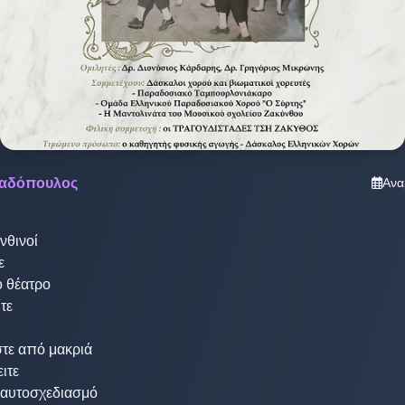
ιαδόπουλος
Ανα
θινοί

 

 θέατρο 

ε 

στε από μακριά

ιτε

 αυτοσχεδιασμό
