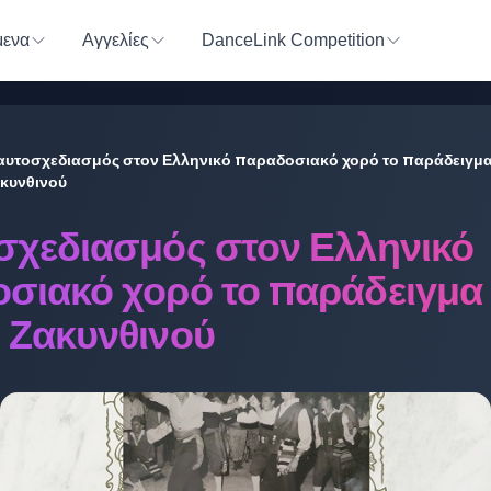
ενα
Αγγελίες
DanceLink Competition
αυτοσχεδιασμός στον Ελληνικό παραδοσιακό χορό το παράδειγμα
κυνθινού
σχεδιασμός στον Ελληνικό
σιακό χορό το παράδειγμα
 Ζακυνθινού