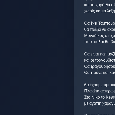
και το χορό θα σ
χωρίς καμιά λέξη 
Θα έχει Ταμπουρ
θα παίξει να ακού
Μοναδικός ο ήχος
που  ουλοι θα βι
Θα είναι εκεί μαζί 
και οι τραγουδιστ
Θα τραγουδήσουν
Θα πούνε και καν
θα έχουμε τιμητικέ
Πλακέτα αφιερωμ
Στο Νίκο το Κεφα
με αγάπη χαραγμ