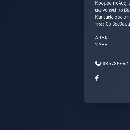
Κόσμος πολύς  θα
εκείνο εκεί  το βρ
Και εμείς σας υπ
πως θα βρεθούμε
Α.Τ-Κ

Σ.Σ-Α
6985736557