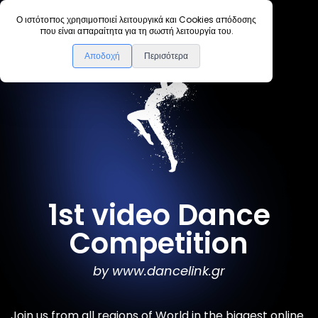
Ο ιστότοπος χρησιμοποιεί λειτουργικά και Cookies απόδοσης
που είναι απαραίτητα για τη σωστή λειτουργία του.
Αποδοχή
Περισότερα
1st video Dance
Competition
by www.dancelink.gr
Join us from all regions of World in the biggest online